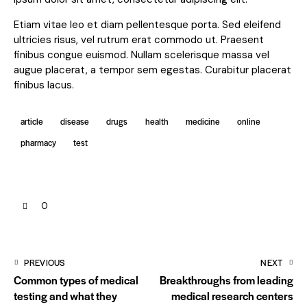
Etiam vitae leo et diam pellentesque porta. Sed eleifend
ultricies risus, vel rutrum erat commodo ut. Praesent
finibus congue euismod. Nullam scelerisque massa vel
augue placerat, a tempor sem egestas. Curabitur placerat
finibus lacus.
article
disease
drugs
health
medicine
online
pharmacy
test
0
PREVIOUS
NEXT
Common types of medical
Breakthroughs from leading
testing and what they
medical research centers