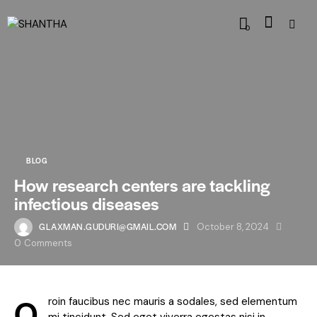
0
BLOG
How research centers are tackling
infectious diseases
GLAXMAN.GUDURI@GMAIL.COM
October 8, 2024
0
Comments
Q
roin faucibus nec mauris a sodales, sed elementum