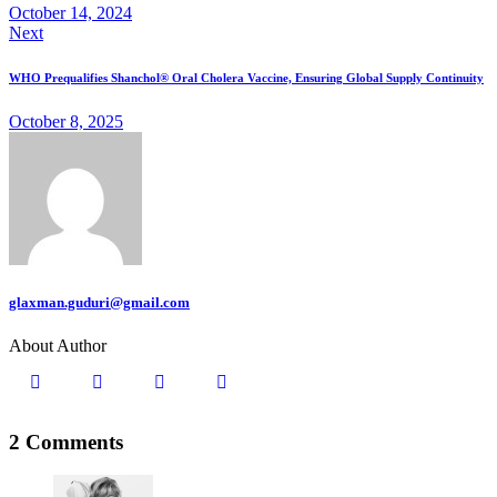
October 14, 2024
Next
WHO Prequalifies Shanchol® Oral Cholera Vaccine, Ensuring Global Supply Continuity
October 8, 2025
glaxman.guduri@gmail.com
About Author
2 Comments