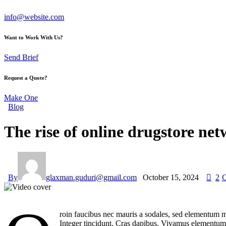
info@website.com
Want to Work With Us?
Send Brief
Request a Quote?
Make One
Blog
The rise of online drugstore ne
By
glaxman.guduri@gmail.com
October 15, 2024
2
roin faucibus nec mauris a sodales, sed elementum mi
Integer tincidunt. Cras dapibus. Vivamus elementum s