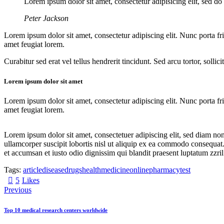
Lorem ipsum dolor sit amet, consectetur adipisicing elit, sed d
Peter Jackson
Lorem ipsum dolor sit amet, consectetur adipiscing elit. Nunc porta fri
amet feugiat lorem.
Curabitur sed erat vel tellus hendrerit tincidunt. Sed arcu tortor, solli
Lorem ipsum dolor sit amet
Lorem ipsum dolor sit amet, consectetur adipiscing elit. Nunc porta fri
amet feugiat lorem.
Lorem ipsum dolor sit amet, consectetuer adipiscing elit, sed diam n
ullamcorper suscipit lobortis nisl ut aliquip ex ea commodo consequat. D
et accumsan et iusto odio dignissim qui blandit praesent luptatum zzril
Tags:
article
disease
drugs
health
medicine
online
pharmacy
test
5
Likes
Previous
Top 10 medical research centers worldwide