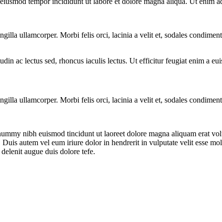
o eiusmod tempor incididunt ut labore et dolore magna aliqua. Ut enim a
ngilla ullamcorper. Morbi felis orci, lacinia a velit et, sodales condim
citudin ac lectus sed, rhoncus iaculis lectus. Ut efficitur feugiat enim a 
ngilla ullamcorper. Morbi felis orci, lacinia a velit et, sodales condim
onummy nibh euismod tincidunt ut laoreet dolore magna aliquam erat vol
uis autem vel eum iriure dolor in hendrerit in vulputate velit esse moles
 delenit augue duis dolore tefe.