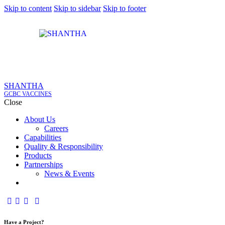
Skip to content
Skip to sidebar
Skip to footer
SHANTHA
GCBC VACCINES
Close
About Us
Careers
Capabilities
Quality & Responsibility
Products
Partnerships
News & Events
Have a Project?